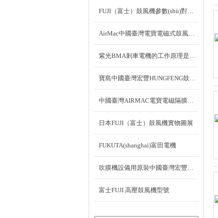
FUJI（富士）鼓風機參數(shù)對照表?
AirMac中國臺灣電寶電磁式鼓風機DT60
紫光BMA剎車電機的工作原理是什么？
寶島中國臺灣宏豐HUNGFENG鼓風機資料
中國臺灣AIRMAC電寶電磁隔膜曝氣風機的使用注意事項
日本FUJI（富士）鼓風機實物圖展
FUKUTA(shanghai)富田電機
吹膜機設備用原裝中國臺灣宏豐鼓風機LK-803
富士FUJI 高壓鼓風機型號