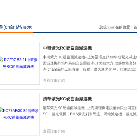
產(chǎn)品展示
您現(xiàn)在的位置：
中研紫光RC硬齒面減速機
中研紫光RC硬齒面減速機--上海梁瑾直銷zik中研紫光減速
因減速機外箱均為鋁合金壓鑄,外形美觀大方,散熱性能良好
產(chǎn)品均工廠直銷，服務于廣大新老客戶，歡迎洽談
查看詳細介紹
清華紫光KC硬齒面減速機
清華紫光KC硬齒面減速機--上海梁瑾機電設備有限公司直銷
SC，紫光電機，BMA紫光剎車馬達，渦輪減速機，紫光
查看詳細介紹