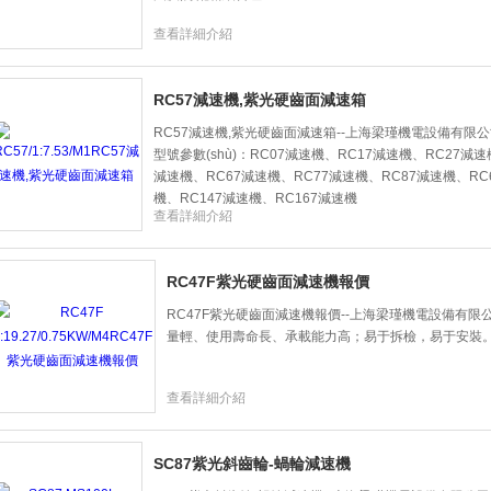
查看詳細介紹
RC57減速機,紫光硬齒面減速箱
RC57減速機,紫光硬齒面減速箱--上海梁瑾機電設備有限
型號參數(shù)：RC07減速機、RC17減速機、RC27減
減速機、RC67減速機、RC77減速機、RC87減速機、RC
機、RC147減速機、RC167減速機
查看詳細介紹
RC47F紫光硬齒面減速機報價
RC47F紫光硬齒面減速機報價--上海梁瑾機電設備有
量輕、使用壽命長、承載能力高；易于拆檢，易于安裝
查看詳細介紹
SC87紫光斜齒輪-蝸輪減速機