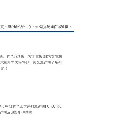
首頁
>
產(chǎn)品中心
>
zik紫光硬齒面減速機
>
機、紫光減速機、紫光電機,zik紫光電機
,承載能力大等特點。紫光減速機全系列
訂購！
：中研紫光四大系列減速機FC KC RC
減速機及原裝配件供應。