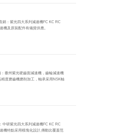
銷：紫光四大系列減速機FC KC RC
減速機及原裝配件有備貨供應。
直銷：臺州紫光硬齒面減速機，齒輪減速機
精度磨齒機磨削加工，軸承采用NSK軸
。
中研紫光四大系列減速機FC KC RC
減速機特點采用模塊化設計,傳動比覆蓋范