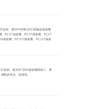
公司直銷：臺州中研紫光RC硬齒面減速機
速機、RC37減速機、RC47減速機、RC57
69減速機、RC107減速機、RC137減速
限公司直銷：紫光RC系列減速機體積小、重
。傳動效率高、噪聲低。