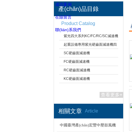
成功案例
產(chǎn)品目錄
在線留言
Product Catalog
zik紫光硬
聯(lián)系我們
紫光四大系列KC/FC/RC/SC減速機
齒面減速機
起重設備專用紫光硬齒面減速機四
大系列-硬齒面減速機
SC硬齒面減速機
上海市梁瑾機電設備有限公司
FC硬齒面減速機
RC硬齒面減速機
KC硬齒面減速機
查看更多+
相關文章
Article
中國臺灣產(chǎn)宏豐中壓鼓風機